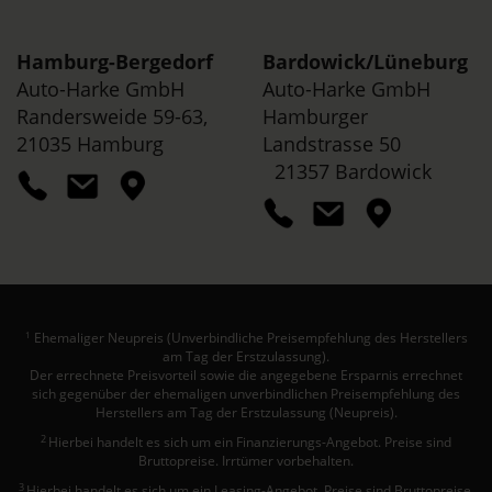
Hamburg-Bergedorf
Bardowick/
Lüneburg
Auto-Harke GmbH
Auto-Harke GmbH
Randersweide 59-63,
Hamburger
21035 Hamburg
Landstrasse 50
21357 Bardowick
Ehemaliger Neupreis (Unverbindliche Preisempfehlung des Herstellers
1
am Tag der Erstzulassung).
Der errechnete Preisvorteil sowie die angegebene Ersparnis errechnet
sich gegenüber der ehemaligen unverbindlichen Preisempfehlung des
Herstellers am Tag der Erstzulassung (Neupreis).
2
Hierbei handelt es sich um ein Finanzierungs-Angebot. Preise sind
Bruttopreise. Irrtümer vorbehalten.
3
Hierbei handelt es sich um ein Leasing-Angebot. Preise sind Bruttopreise.