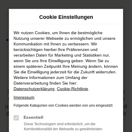
Zum
Hauptinhalt
Cookie Einstellungen
springen
Wir nutzen Cookies, um Ihnen die bestmögliche
Nutzung unserer Webseite zu ermöglichen und unsere
Startseite
Automobile
Fahrzeugmarkt
Kommunikation mit Ihnen zu verbessern. Wir
berücksichtigen hierbei Ihre Präferenzen und
verarbeiten Daten für Marketing und Statistiken nur,
wenn Sie uns Ihre Einwilligung geben. Wenn Sie zu
Unser Fahrzeugbestand
einem späteren Zeitpunkt Ihre Meinung ändern, können
Sie die Einwilligung jederzeit für die Zukunft widerrufen.
Weitere Informationen zum Umfang der
HARKE MOTORS ist Ihr Autohaus, sowohl für
Datenverarbeitung finden Sie hier:
Datenschutzerklärung
,
Cookie-Richtlinie
.
Neuwagen von Honda und Mitsubishi, als auch
Impressum
für Tageszulassungen und Gebrauchtwagen. In
unserem Sortiment werden Sie sicher fündig und
Folgende Kategorien von Cookies werden von uns eingesetzt:
dürfen sich zudem auf erstklassige Beratung mit
Essentiell
viel Leidenschaft freuen.
Diese Technologien sind erforderlich, um die
Kernfunktionalität der Webseite zu gewährleisten.