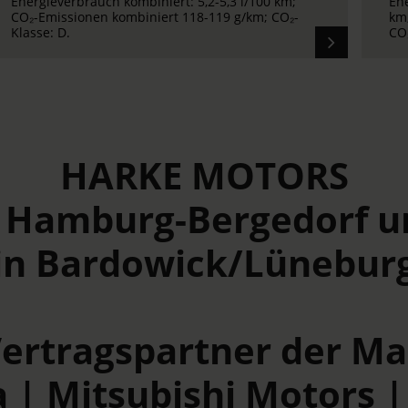
Energieverbrauch kombiniert: 17-18 kWh/100
En
km; CO₂-Emissionen kombiniert 19-59 g/km;
km
CO₂-Klasse: B-A.
Kla
HARKE MOTORS
n Hamburg-Bergedorf u
in Bardowick/Lünebur
Vertragspartner der M
 | Mitsubishi Motors