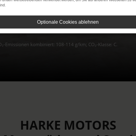
 leasen
on dritten Werbetreibenden verwendet werden, um Sie auf anderen Webseiten zu ve
ind.
Optionale Cookies ablehnen
O₂-Emissionen kombiniert: 108-114 g/km; CO₂-Klasse: C.
HARKE MOTORS