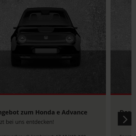
ab
mtl
1
er neue Honda e:Ny1
Honda
tzt bei uns entdecken!
Jetzt 