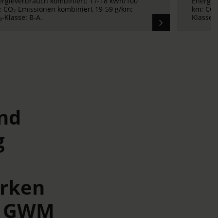
ergieverbrauch kombiniert: 18,2 kWh/100
Energie
; CO₂-Emissionen kombiniert 0 g/km; CO₂-
CO₂-Emi
sse: A.
Klasse: 
nd
g
arken
 | GWM