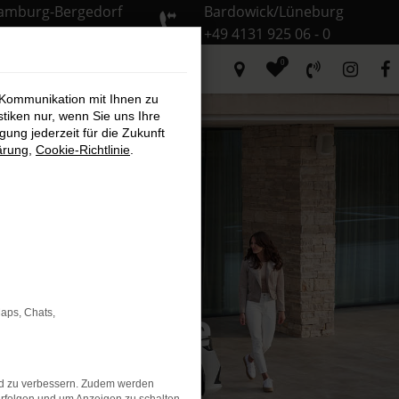
amburg-Bergedorf
Bardowick/Lüneburg
9 40 735 935 - 0
+49 4131 925 06 - 0
0
 Kommunikation mit Ihnen zu
stiken nur, wenn Sie uns Ihre
ung jederzeit für die Zukunft
ärung
,
Cookie-Richtlinie
.
 Elegance
Maps, Chats,
nd zu verbessern. Zudem werden