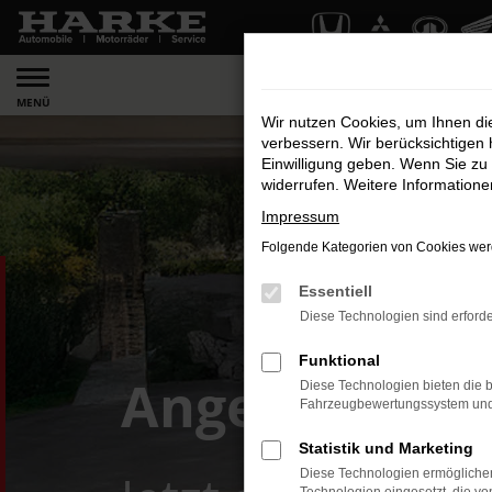
Zum
Hauptinhalt
springen
MENÜ
Wir nutzen Cookies, um Ihnen d
verbessern. Wir berücksichtigen 
Einwilligung geben. Wenn Sie zu 
widerrufen. Weitere Information
Impressum
Folgende Kategorien von Cookies werd
Essentiell
Diese Technologien sind erforde
Funktional
Angebot zum 
Diese Technologien bieten die b
Fahrzeugbewertungssystem und w
Statistik und Marketing
Diese Technologien ermöglichen