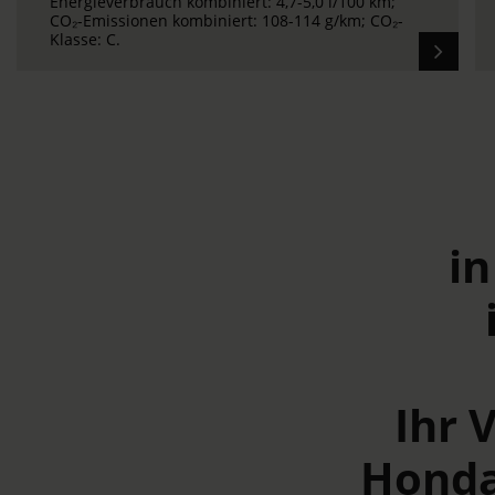
Energieverbrauch kombiniert: 5,2-5,3 l/100 km;
CO₂-Emissionen kombiniert 118-119 g/km; CO₂-
Klasse: D.
i
Ihr 
Honda