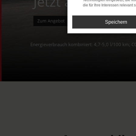
Jetzt ab 199,- €
Technologien eingesetzt, die v
die für Ihre Interessen relevant s
Zum Angebot
Speichern
Energieverbrauch kombiniert: 4,7-5,0 l/100 km; C