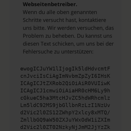
Webseitenbetreiber.
Wenn du alle oben genannten
Schritte versucht hast, kontaktiere
uns bitte. Wir werden versuchen, das
Problem zu beheben. Du kannst uns
diesen Text schicken, um uns bei der
Fehlersuche zu unterstützen:
ewogICJuYW1lIjogIk5ldHdvcmtF
cnJvciIsCiAgImNvbmZpZyI6IHsK
ICAgICJtZXRob2QiOiAiR0VUIiwK
ICAgICJ1cmwiOiAiaHR0cHM6Ly9h
cGkueC5ha3MtcHJvZC5hdWRhcmlz
Lm5ldC92MS9jbGllbnRzLzI1NzUv
d2Vic2l0ZS12ZWhpY2xlcy8xMTQ/
ZmllbGQ9aW50ZXJuYWxOdW1iZXIm
d2Vic2l0ZT02NzkyNjJmM2JjYzZk