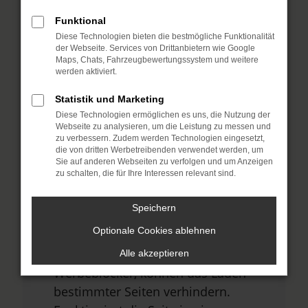
Funktional
Diese Technologien bieten die bestmögliche Funktionalität
Fehler: Network Error
der Webseite. Services von Drittanbietern wie Google
Maps, Chats, Fahrzeugbewertungssystem und weitere
Beim Laden ist ein Fehler aufgetreten.
werden aktiviert.
Hier sind ein paar Tipps, die dir helfen
Statistik und Marketing
können:
Diese Technologien ermöglichen es uns, die Nutzung der
Webseite zu analysieren, um die Leistung zu messen und
Überprüfe deine Firewall und
zu verbessern. Zudem werden Technologien eingesetzt,
die von dritten Werbetreibenden verwendet werden, um
deine Internetverbindung.
Sie auf anderen Webseiten zu verfolgen und um Anzeigen
Laden andere Webseiten, zum
zu schalten, die für Ihre Interessen relevant sind.
Beispiel deine Suchmaschine?
Speichern
Prüfe deine
Optionale Cookies ablehnen
Browsererweiterungen.
Manche Erweiterungen, wie
Alle akzeptieren
Werbeblocker, können das Laden
bestimmter Seiten verhindern.