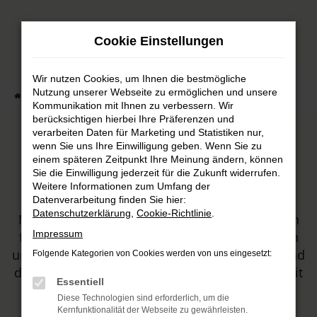
Zum
Hauptinhalt
Cookie Einstellungen
springen
Wir nutzen Cookies, um Ihnen die bestmögliche
Nutzung unserer Webseite zu ermöglichen und unsere
Startseite
Automobile
Fahrzeugmarkt
Kommunikation mit Ihnen zu verbessern. Wir
berücksichtigen hierbei Ihre Präferenzen und
verarbeiten Daten für Marketing und Statistiken nur,
wenn Sie uns Ihre Einwilligung geben. Wenn Sie zu
Unser Fahrzeugbestand
einem späteren Zeitpunkt Ihre Meinung ändern, können
Sie die Einwilligung jederzeit für die Zukunft widerrufen.
Weitere Informationen zum Umfang der
HARKE MOTORS ist Ihr Autohaus, sowohl für
Datenverarbeitung finden Sie hier:
Datenschutzerklärung
,
Cookie-Richtlinie
.
Neuwagen von Honda und Mitsubishi, als auch
Impressum
für Tageszulassungen und Gebrauchtwagen. In
unserem Sortiment werden Sie sicher fündig und
Folgende Kategorien von Cookies werden von uns eingesetzt:
dürfen sich zudem auf erstklassige Beratung mit
Essentiell
viel Leidenschaft freuen.
Diese Technologien sind erforderlich, um die
Kernfunktionalität der Webseite zu gewährleisten.