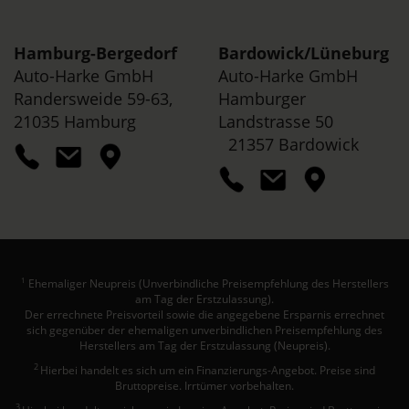
Hamburg-Bergedorf
Bardowick/
Lüneburg
Auto-Harke GmbH
Auto-Harke GmbH
Randersweide 59-63,
Hamburger
21035 Hamburg
Landstrasse 50
21357 Bardowick
Ehemaliger Neupreis (Unverbindliche Preisempfehlung des Herstellers
1
am Tag der Erstzulassung).
Der errechnete Preisvorteil sowie die angegebene Ersparnis errechnet
sich gegenüber der ehemaligen unverbindlichen Preisempfehlung des
Herstellers am Tag der Erstzulassung (Neupreis).
2
Hierbei handelt es sich um ein Finanzierungs-Angebot. Preise sind
Bruttopreise. Irrtümer vorbehalten.
3