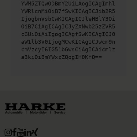
YWM5ZTQwODBmY2UiLAogICAgImhl
YWRlcnMiOiB7fSwKICAgICJib2R5
IjogbnVsbCwKICAgICJleHBlY3Qi
OiB7CiAgICAgICJyZXNwb25zZVR5
cGUiOiAiIgogICAgfSwKICAgICJ0
aW1lb3V0IjogMCwKICAgICJwcm9n
cmVzcyI6IG51bGwsCiAgICAicmlz
a3kiOiBmYWxzZQogIH0KfQ==