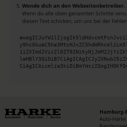
Wende dich an den Webseitenbetreiber.
Wenn du alle oben genannten Schritte versu
diesen Text schicken, um uns bei der Fehler
ewogICJuYW1lIjogIk5ldHdvcmtFcnJvci
y9hcGkueC5ha3MtcHJvZC5hdWRhcmlzLm5
1iZXImd2Vic2l0ZT02NzkyNjJmM2JjYzZk
leHBlY3QiOiB7CiAgICAgICJyZXNwb25zZ
CiAgICAicmlza3kiOiBmYWxzZQogIH0KfQ
Hamburg-B
Auto-Hark
Randerswei