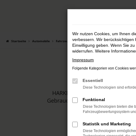
Zum
Hauptinhalt
springen
Wir nutzen Cookies, um Ihnen d
verbessern. Wir berücksichtigen 
Startseite
Automobile
Fahrzeugmarkt
Einwilligung geben. Wenn Sie zu 
widerrufen. Weitere Information
Impressum
Folgende Kategorien von Cookies werd
Essentiell
Diese Technologien sind erforde
HARKE MOTORS ist Ihr Autohaus,
Gebrauchtwagen. In unserem Sortim
Funktional
Diese Technologien bieten die b
Fahrzeugbewertungssystem und w
Statistik und Marketing
Diese Technologien ermöglichen