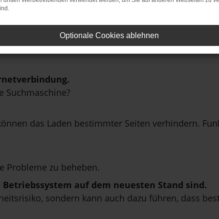
on dritten Werbetreibenden verwendet werden, um Sie auf anderen Webseiten zu ve
ind.
Optionale Cookies ablehnen
rnetverbindung.
ne Suchmaschine?
önnen das Laden bestimmter Seiten verhindern. Funkt
e Probleme zu beheben.
in Betriebssystem auf dem neuesten Stand sind.
erheitsrisiko, sondern kann auch dazu führen, dass be