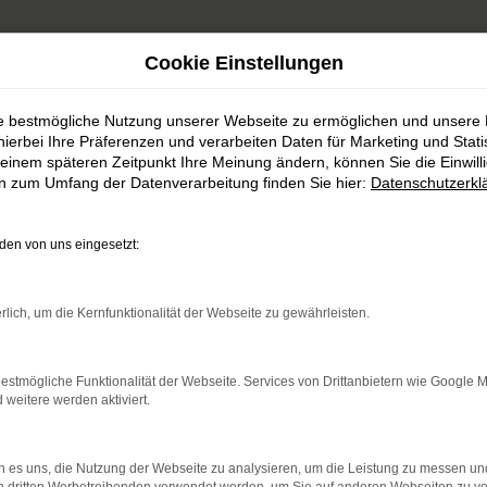
Cookie Einstellungen
ie bestmögliche Nutzung unserer Webseite zu ermöglichen und unsere
hierbei Ihre Präferenzen und verarbeiten Daten für Marketing und Stati
einem späteren Zeitpunkt Ihre Meinung ändern, können Sie die Einwillig
en zum Umfang der Datenverarbeitung finden Sie hier:
Datenschutzerkl
Unser Fahrzeugbestan
en von uns eingesetzt:
rlich, um die Kernfunktionalität der Webseite zu gewährleisten.
 sowohl für Neuwagen von Honda und Mitsubishi, al
ent werden Sie sicher fündig und dürfen sich zudem 
estmögliche Funktionalität der Webseite. Services von Drittanbietern wie Google 
Leidenschaft freuen.
eitere werden aktiviert.
 es uns, die Nutzung der Webseite zu analysieren, um die Leistung zu messen u