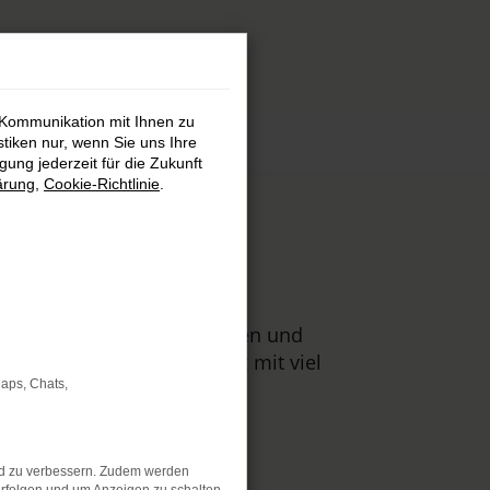
 Kommunikation mit Ihnen zu
stiken nur, wenn Sie uns Ihre
ung jederzeit für die Zukunft
ärung
,
Cookie-Richtlinie
.
d
s auch für Tageszulassungen und
auf erstklassige Beratung mit viel
Maps, Chats,
nd zu verbessern. Zudem werden