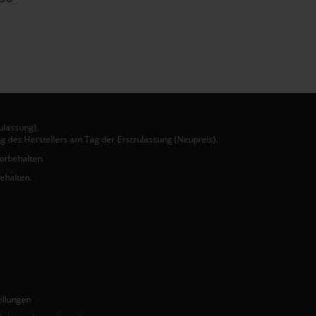
ulassung).
g des Herstellers am Tag der Erstzulassung (Neupreis).
vorbehalten.
behalten.
ellungen