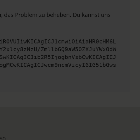
en, das Problem zu beheben. Du kannst uns
iR0VUIiwKICAgICJ1cmwiOiAiaHR0cHM6L
Y2xlcy8zNzU/ZmllbGQ9aW50ZXJuYWxOdW
SwKICAgICJib2R5IjogbnVsbCwKICAgICJ
ogMCwKICAgICJwcm9ncmVzcyI6IG51bGws
50