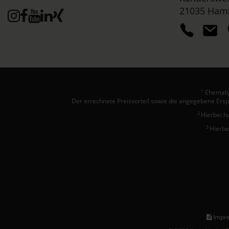
21035 Ham
Ehemalig
1
Der errechnete Preisvorteil sowie die angegebene Ersp
2
Hierbei h
3
Hierbe
Impr