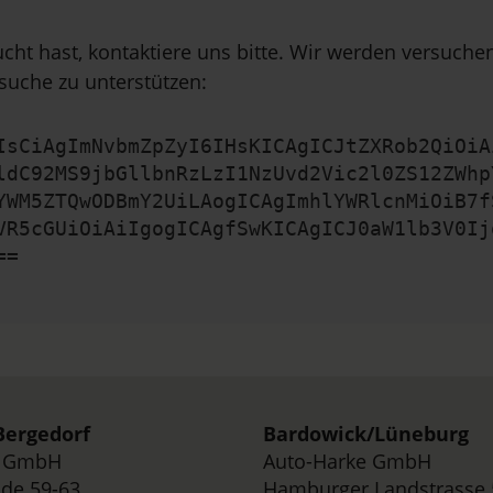
cht hast, kontaktiere uns bitte. Wir werden versuch
suche zu unterstützen:
IsCiAgImNvbmZpZyI6IHsKICAgICJtZXRob2QiOiA
ldC92MS9jbGllbnRzLzI1NzUvd2Vic2l0ZS12ZWhp
YWM5ZTQwODBmY2UiLAogICAgImhlYWRlcnMiOiB7f
VR5cGUiOiAiIgogICAgfSwKICAgICJ0aW1lb3V0Ij
==
ergedorf
Bardowick/
Lüneburg
e GmbH
Auto-Harke GmbH
de 59-63,
Hamburger Landstrasse 