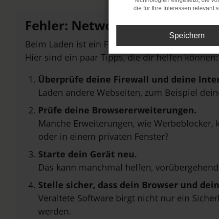
Technologien eingesetzt, die v
die für Ihre Interessen relevant s
Fehler: Network Error
Speichern
Beim Laden ist ein Fehler aufgetreten.
Hier sind ein paar Tipps, die dir helfen können:
Überprüfe deine Firewall und deine Inte
Laden andere Webseiten, zum Beispiel dei
Prüfe deine Browsererweiterungen.
Manche Erweiterungen, wie Werbeblocker, k
oder in einem privaten Fenster?
Starte dein Gerät neu.
Das kann manchmal helfen, vorübergehend
Stelle sicher, dass dein Browser und de
Veraltete Software birgt nicht nur ein Sich
werden.