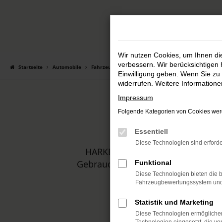
Zum
Hauptinhalt
springen
Wir nutzen Cookies, um Ihnen d
verbessern. Wir berücksichtigen 
Startseite
Automobile
Fahrzeugmarkt
Einwilligung geben. Wenn Sie zu 
widerrufen. Weitere Information
Impressum
Folgende Kategorien von Cookies werd
Essentiell
Diese Technologien sind erforde
HARKE MOTORS ist Ihr Autohaus,
Gebrauchtwagen. In unserem Sortim
Funktional
Diese Technologien bieten die b
Fahrzeugbewertungssystem und w
Statistik und Marketing
Diese Technologien ermöglichen