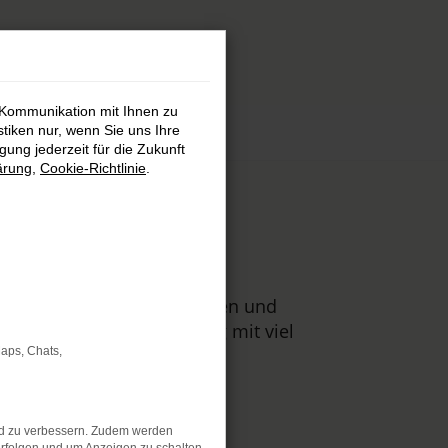
 Kommunikation mit Ihnen zu
stiken nur, wenn Sie uns Ihre
ung jederzeit für die Zukunft
ärung
,
Cookie-Richtlinie
.
d
s auch für Tageszulassungen und
auf erstklassige Beratung mit viel
Maps, Chats,
nd zu verbessern. Zudem werden