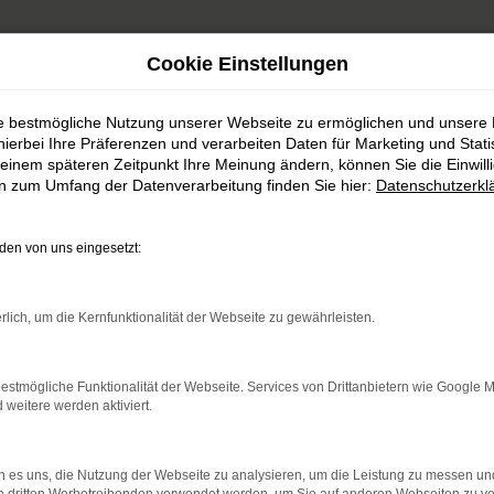
Cookie Einstellungen
ie bestmögliche Nutzung unserer Webseite zu ermöglichen und unsere
hierbei Ihre Präferenzen und verarbeiten Daten für Marketing und Stati
einem späteren Zeitpunkt Ihre Meinung ändern, können Sie die Einwillig
en zum Umfang der Datenverarbeitung finden Sie hier:
Datenschutzerkl
Unser Fahrzeugbestan
en von uns eingesetzt:
rlich, um die Kernfunktionalität der Webseite zu gewährleisten.
 sowohl für Neuwagen von Honda und Mitsubishi, al
ent werden Sie sicher fündig und dürfen sich zudem 
estmögliche Funktionalität der Webseite. Services von Drittanbietern wie Google 
Leidenschaft freuen.
eitere werden aktiviert.
 es uns, die Nutzung der Webseite zu analysieren, um die Leistung zu messen u