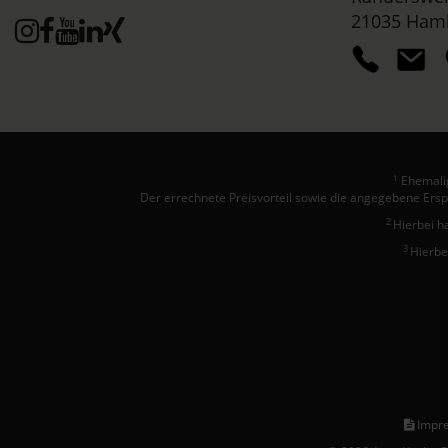
21035 Ham
Ehemalig
1
Der errechnete Preisvorteil sowie die angegebene Ersp
2
Hierbei h
3
Hierbe
Impr