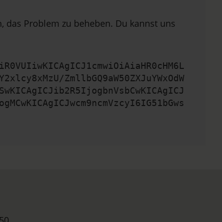
en, das Problem zu beheben. Du kannst uns
iR0VUIiwKICAgICJ1cmwiOiAiaHR0cHM6L
Y2xlcy8xMzU/ZmllbGQ9aW50ZXJuYWxOdW
SwKICAgICJib2R5IjogbnVsbCwKICAgICJ
ogMCwKICAgICJwcm9ncmVzcyI6IG51bGws
50