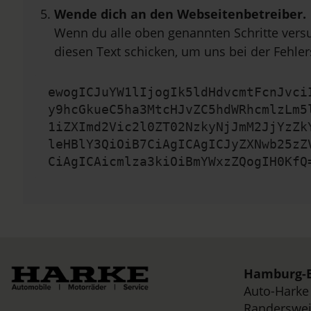
Wende dich an den Webseitenbetreiber.
Wenn du alle oben genannten Schritte versu
diesen Text schicken, um uns bei der Fehler
ewogICJuYW1lIjogIk5ldHdvcmtFcnJvci
y9hcGkueC5ha3MtcHJvZC5hdWRhcmlzLm5
1iZXImd2Vic2l0ZT02NzkyNjJmM2JjYzZk
leHBlY3QiOiB7CiAgICAgICJyZXNwb25zZ
CiAgICAicmlza3kiOiBmYWxzZQogIH0KfQ
Hamburg-B
Auto-Hark
Randerswei