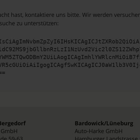
cht hast, kontaktiere uns bitte. Wir werden versuch
suche zu unterstützen:
IsCiAgImNvbmZpZyI6IHsKICAgICJtZXRob2QiOiA
ldC92MS9jbGllbnRzLzI1NzUvd2Vic2l0ZS12ZWhp
YWM5ZTQwODBmY2UiLAogICAgImhlYWRlcnMiOiB7f
VR5cGUiOiAiIgogICAgfSwKICAgICJ0aW1lb3V0Ij
==
ergedorf
Bardowick/
Lüneburg
e GmbH
Auto-Harke GmbH
de 59-63,
Hamburger Landstrasse 