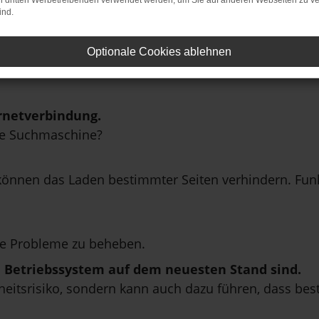
on dritten Werbetreibenden verwendet werden, um Sie auf anderen Webseiten zu ve
ind.
Optionale Cookies ablehnen
rnetverbindung.
ne Suchmaschine?
önnen das Laden bestimmter Seiten verhindern. Funkt
e Probleme zu beheben.
in Betriebssystem auf dem neuesten Stand sind.
erheitsrisiko, sondern kann auch dazu führen, dass be