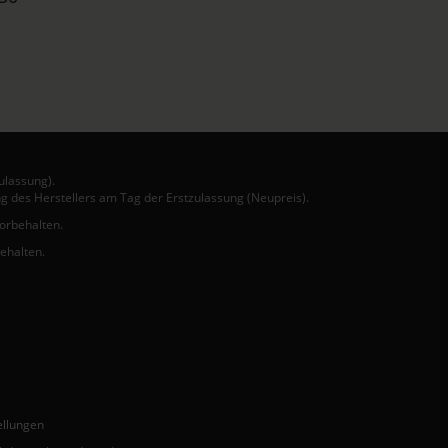
ulassung).
g des Herstellers am Tag der Erstzulassung (Neupreis).
vorbehalten.
behalten.
ellungen