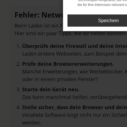
Technologien eingesetzt, die v
die für Ihre Interessen relevant s
Fehler: Network Error
Speichern
Beim Laden ist ein Fehler aufgetreten.
Hier sind ein paar Tipps, die dir helfen können:
Überprüfe deine Firewall und deine Inte
Laden andere Webseiten, zum Beispiel dei
Prüfe deine Browsererweiterungen.
Manche Erweiterungen, wie Werbeblocker, k
oder in einem privaten Fenster?
Starte dein Gerät neu.
Das kann manchmal helfen, vorübergehend
Stelle sicher, dass dein Browser und de
Veraltete Software birgt nicht nur ein Sich
werden.