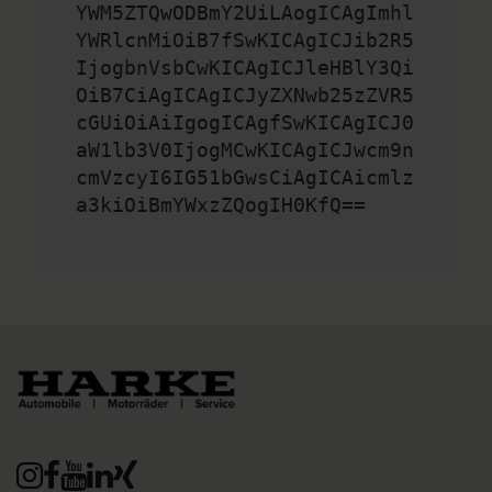
YWM5ZTQwODBmY2UiLAogICAgImhl
YWRlcnMiOiB7fSwKICAgICJib2R5
IjogbnVsbCwKICAgICJleHBlY3Qi
OiB7CiAgICAgICJyZXNwb25zZVR5
cGUiOiAiIgogICAgfSwKICAgICJ0
aW1lb3V0IjogMCwKICAgICJwcm9n
cmVzcyI6IG51bGwsCiAgICAicmlz
a3kiOiBmYWxzZQogIH0KfQ==