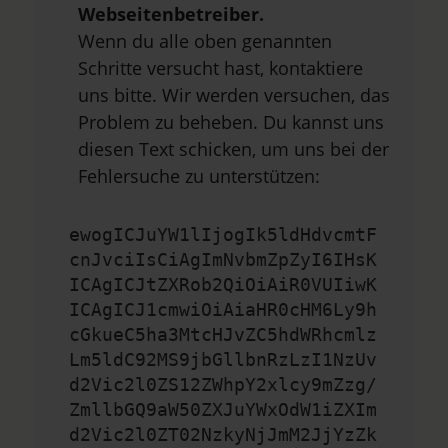
Webseitenbetreiber.
Wenn du alle oben genannten
Schritte versucht hast, kontaktiere
uns bitte. Wir werden versuchen, das
Problem zu beheben. Du kannst uns
diesen Text schicken, um uns bei der
Fehlersuche zu unterstützen:
ewogICJuYW1lIjogIk5ldHdvcmtF
cnJvciIsCiAgImNvbmZpZyI6IHsK
ICAgICJtZXRob2QiOiAiR0VUIiwK
ICAgICJ1cmwiOiAiaHR0cHM6Ly9h
cGkueC5ha3MtcHJvZC5hdWRhcmlz
Lm5ldC92MS9jbGllbnRzLzI1NzUv
d2Vic2l0ZS12ZWhpY2xlcy9mZzg/
ZmllbGQ9aW50ZXJuYWxOdW1iZXIm
d2Vic2l0ZT02NzkyNjJmM2JjYzZk