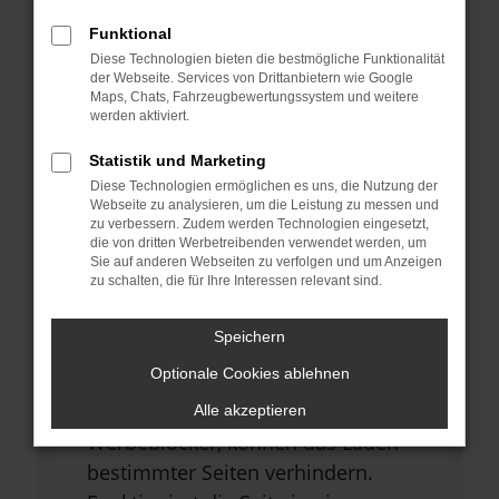
Funktional
Diese Technologien bieten die bestmögliche Funktionalität
Fehler: Network Error
der Webseite. Services von Drittanbietern wie Google
Maps, Chats, Fahrzeugbewertungssystem und weitere
Beim Laden ist ein Fehler aufgetreten.
werden aktiviert.
Hier sind ein paar Tipps, die dir helfen
Statistik und Marketing
können:
Diese Technologien ermöglichen es uns, die Nutzung der
Webseite zu analysieren, um die Leistung zu messen und
Überprüfe deine Firewall und
zu verbessern. Zudem werden Technologien eingesetzt,
die von dritten Werbetreibenden verwendet werden, um
deine Internetverbindung.
Sie auf anderen Webseiten zu verfolgen und um Anzeigen
Laden andere Webseiten, zum
zu schalten, die für Ihre Interessen relevant sind.
Beispiel deine Suchmaschine?
Speichern
Prüfe deine
Optionale Cookies ablehnen
Browsererweiterungen.
Manche Erweiterungen, wie
Alle akzeptieren
Werbeblocker, können das Laden
bestimmter Seiten verhindern.