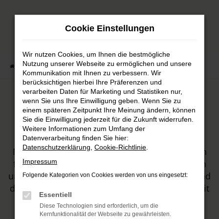
Zum
Hauptinhalt
Cookie Einstellungen
springen
Wir nutzen Cookies, um Ihnen die bestmögliche
Nutzung unserer Webseite zu ermöglichen und unsere
Startseite
Automobile
Fahrzeugmarkt
Kommunikation mit Ihnen zu verbessern. Wir
berücksichtigen hierbei Ihre Präferenzen und
verarbeiten Daten für Marketing und Statistiken nur,
wenn Sie uns Ihre Einwilligung geben. Wenn Sie zu
Unser Fahrzeugbestand
einem späteren Zeitpunkt Ihre Meinung ändern, können
Sie die Einwilligung jederzeit für die Zukunft widerrufen.
Weitere Informationen zum Umfang der
HARKE MOTORS ist Ihr Autohaus, sowohl für
Datenverarbeitung finden Sie hier:
Datenschutzerklärung
,
Cookie-Richtlinie
.
Neuwagen von Honda und Mitsubishi, als auch
Impressum
für Tageszulassungen und Gebrauchtwagen. In
unserem Sortiment werden Sie sicher fündig und
Folgende Kategorien von Cookies werden von uns eingesetzt:
dürfen sich zudem auf erstklassige Beratung mit
Essentiell
viel Leidenschaft freuen.
Diese Technologien sind erforderlich, um die
Kernfunktionalität der Webseite zu gewährleisten.