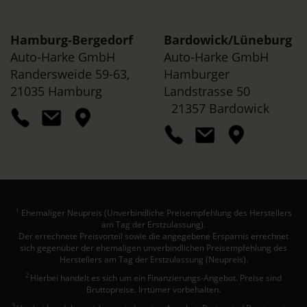
Hamburg-Bergedorf
Bardowick/
Lüneburg
Auto-Harke GmbH
Auto-Harke GmbH
Randersweide 59-63,
Hamburger
21035 Hamburg
Landstrasse 50
21357 Bardowick
Ehemaliger Neupreis (Unverbindliche Preisempfehlung des Herstellers
1
am Tag der Erstzulassung).
Der errechnete Preisvorteil sowie die angegebene Ersparnis errechnet
sich gegenüber der ehemaligen unverbindlichen Preisempfehlung des
Herstellers am Tag der Erstzulassung (Neupreis).
2
Hierbei handelt es sich um ein Finanzierungs-Angebot. Preise sind
Bruttopreise. Irrtümer vorbehalten.
3