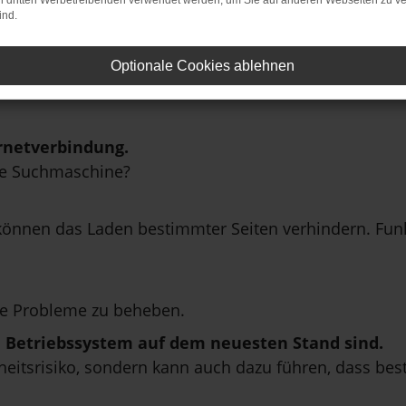
on dritten Werbetreibenden verwendet werden, um Sie auf anderen Webseiten zu ve
ind.
Optionale Cookies ablehnen
rnetverbindung.
ne Suchmaschine?
önnen das Laden bestimmter Seiten verhindern. Funkt
e Probleme zu beheben.
in Betriebssystem auf dem neuesten Stand sind.
erheitsrisiko, sondern kann auch dazu führen, dass be