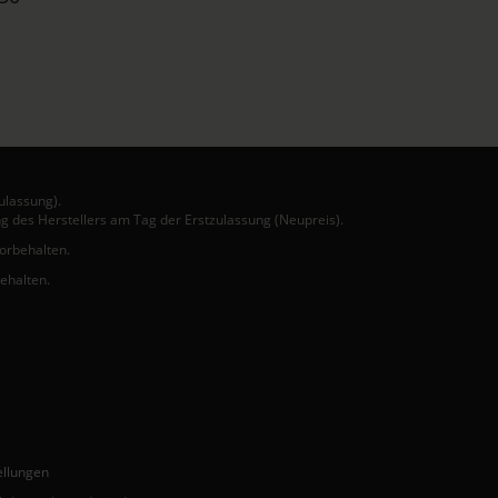
ulassung).
g des Herstellers am Tag der Erstzulassung (Neupreis).
vorbehalten.
behalten.
ellungen