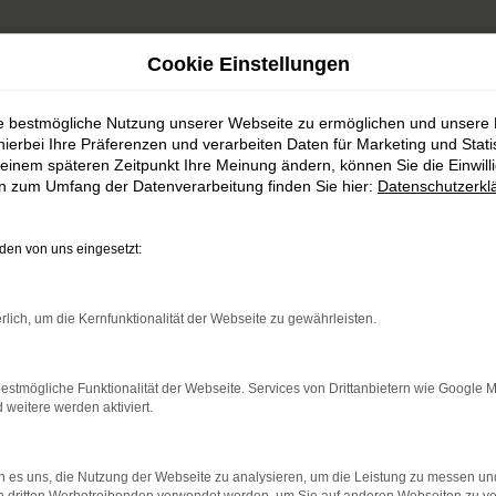
Cookie Einstellungen
ie bestmögliche Nutzung unserer Webseite zu ermöglichen und unsere
hierbei Ihre Präferenzen und verarbeiten Daten für Marketing und Stati
einem späteren Zeitpunkt Ihre Meinung ändern, können Sie die Einwillig
en zum Umfang der Datenverarbeitung finden Sie hier:
Datenschutzerkl
Unser Fahrzeugbestan
en von uns eingesetzt:
rlich, um die Kernfunktionalität der Webseite zu gewährleisten.
 sowohl für Neuwagen von Honda und Mitsubishi, al
ent werden Sie sicher fündig und dürfen sich zudem 
estmögliche Funktionalität der Webseite. Services von Drittanbietern wie Google 
Leidenschaft freuen.
eitere werden aktiviert.
 es uns, die Nutzung der Webseite zu analysieren, um die Leistung zu messen u