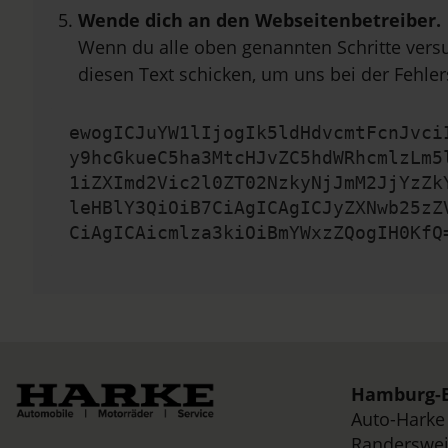
Wende dich an den Webseitenbetreiber.
Wenn du alle oben genannten Schritte versu
diesen Text schicken, um uns bei der Fehler
ewogICJuYW1lIjogIk5ldHdvcmtFcnJvci
y9hcGkueC5ha3MtcHJvZC5hdWRhcmlzLm5
1iZXImd2Vic2l0ZT02NzkyNjJmM2JjYzZk
leHBlY3QiOiB7CiAgICAgICJyZXNwb25zZ
CiAgICAicmlza3kiOiBmYWxzZQogIH0KfQ
Hamburg-B
Auto-Hark
Randerswei