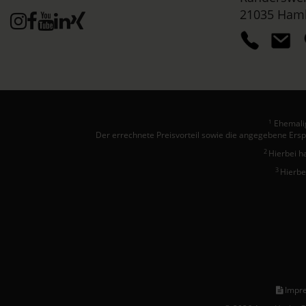
21035 Ham
Ehemalig
1
Der errechnete Preisvorteil sowie die angegebene Ersp
2
Hierbei h
3
Hierbe
Impr