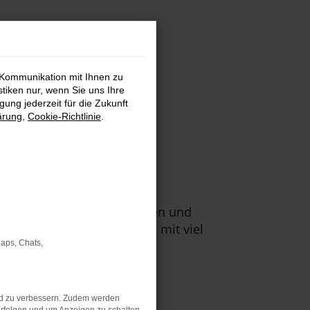
 Kommunikation mit Ihnen zu
stiken nur, wenn Sie uns Ihre
ung jederzeit für die Zukunft
ärung
,
Cookie-Richtlinie
.
d
s auch für Tageszulassungen und
auf erstklassige Beratung mit viel
Maps, Chats,
nd zu verbessern. Zudem werden