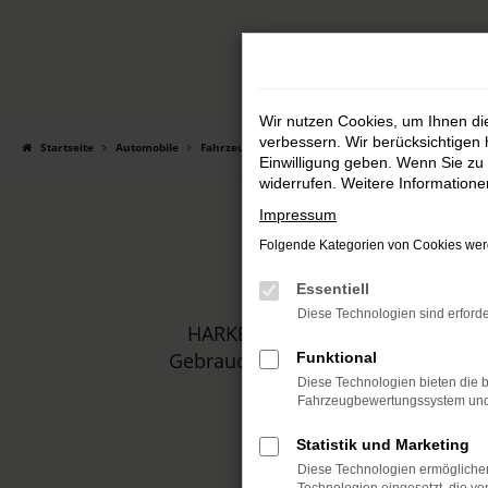
Zum
Hauptinhalt
springen
Wir nutzen Cookies, um Ihnen d
verbessern. Wir berücksichtigen 
Startseite
Automobile
Fahrzeugmarkt
Einwilligung geben. Wenn Sie zu 
widerrufen. Weitere Information
Impressum
Folgende Kategorien von Cookies werd
Essentiell
Diese Technologien sind erforde
HARKE MOTORS ist Ihr Autohaus,
Gebrauchtwagen. In unserem Sortim
Funktional
Diese Technologien bieten die b
Fahrzeugbewertungssystem und w
Statistik und Marketing
Diese Technologien ermöglichen