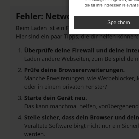
Technologien eingesetzt, die v
die für Ihre Interessen relevant s
Fehler: Network Error
Speichern
Beim Laden ist ein Fehler aufgetreten.
Hier sind ein paar Tipps, die dir helfen können:
Überprüfe deine Firewall und deine Inte
Laden andere Webseiten, zum Beispiel dei
Prüfe deine Browsererweiterungen.
Manche Erweiterungen, wie Werbeblocker, k
oder in einem privaten Fenster?
Starte dein Gerät neu.
Das kann manchmal helfen, vorübergehend
Stelle sicher, dass dein Browser und de
Veraltete Software birgt nicht nur ein Sich
werden.