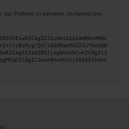
en, das Problem zu beheben. Du kannst uns
iR0VUIiwKICAgICJ1cmwiOiAiaHR0cHM6L
Y2xlcy8zMjg/ZmllbGQ9aW50ZXJuYWxOdW
SwKICAgICJib2R5IjogbnVsbCwKICAgICJ
ogMCwKICAgICJwcm9ncmVzcyI6IG51bGws
50