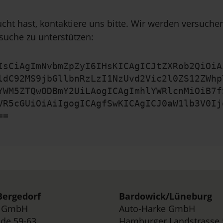
cht hast, kontaktiere uns bitte. Wir werden versuch
suche zu unterstützen:
IsCiAgImNvbmZpZyI6IHsKICAgICJtZXRob2QiOiA
ldC92MS9jbGllbnRzLzI1NzUvd2Vic2l0ZS12ZWhp
YWM5ZTQwODBmY2UiLAogICAgImhlYWRlcnMiOiB7f
VR5cGUiOiAiIgogICAgfSwKICAgICJ0aW1lb3V0Ij
==
ergedorf
Bardowick/
Lüneburg
e GmbH
Auto-Harke GmbH
de 59-63,
Hamburger Landstrasse 