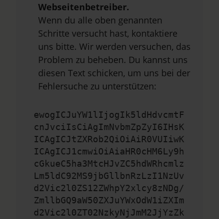
Webseitenbetreiber.
Wenn du alle oben genannten
Schritte versucht hast, kontaktiere
uns bitte. Wir werden versuchen, das
Problem zu beheben. Du kannst uns
diesen Text schicken, um uns bei der
Fehlersuche zu unterstützen:
ewogICJuYW1lIjogIk5ldHdvcmtF
cnJvciIsCiAgImNvbmZpZyI6IHsK
ICAgICJtZXRob2QiOiAiR0VUIiwK
ICAgICJ1cmwiOiAiaHR0cHM6Ly9h
cGkueC5ha3MtcHJvZC5hdWRhcmlz
Lm5ldC92MS9jbGllbnRzLzI1NzUv
d2Vic2l0ZS12ZWhpY2xlcy8zNDg/
ZmllbGQ9aW50ZXJuYWxOdW1iZXIm
d2Vic2l0ZT02NzkyNjJmM2JjYzZk