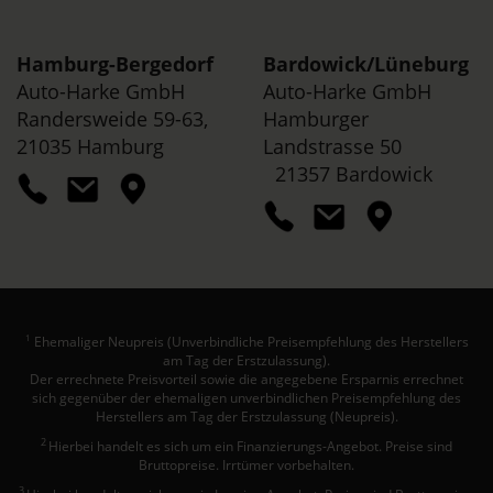
Hamburg-Bergedorf
Bardowick/
Lüneburg
Auto-Harke GmbH
Auto-Harke GmbH
Randersweide 59-63,
Hamburger
21035 Hamburg
Landstrasse 50
21357 Bardowick
Ehemaliger Neupreis (Unverbindliche Preisempfehlung des Herstellers
1
am Tag der Erstzulassung).
Der errechnete Preisvorteil sowie die angegebene Ersparnis errechnet
sich gegenüber der ehemaligen unverbindlichen Preisempfehlung des
Herstellers am Tag der Erstzulassung (Neupreis).
2
Hierbei handelt es sich um ein Finanzierungs-Angebot. Preise sind
Bruttopreise. Irrtümer vorbehalten.
3