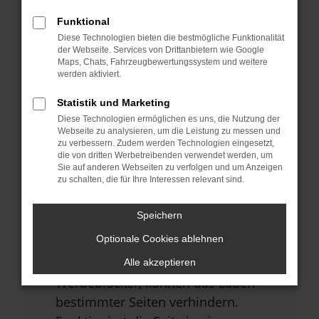
Funktional
Diese Technologien bieten die bestmögliche Funktionalität
Fehler: Network Error
der Webseite. Services von Drittanbietern wie Google
Maps, Chats, Fahrzeugbewertungssystem und weitere
Beim Laden ist ein Fehler aufgetreten.
werden aktiviert.
Hier sind ein paar Tipps, die dir helfen
Statistik und Marketing
können:
Diese Technologien ermöglichen es uns, die Nutzung der
Webseite zu analysieren, um die Leistung zu messen und
Überprüfe deine Firewall und
zu verbessern. Zudem werden Technologien eingesetzt,
die von dritten Werbetreibenden verwendet werden, um
deine Internetverbindung.
Sie auf anderen Webseiten zu verfolgen und um Anzeigen
Laden andere Webseiten, zum
zu schalten, die für Ihre Interessen relevant sind.
Beispiel deine Suchmaschine?
Speichern
Prüfe deine
Optionale Cookies ablehnen
Browsererweiterungen.
Manche Erweiterungen, wie
Alle akzeptieren
Werbeblocker, können das Laden
bestimmter Seiten verhindern.