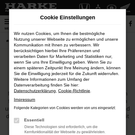
Zum
Hauptinhalt
Cookie Einstellungen
0
springen
MENÜ
Wir nutzen Cookies, um Ihnen die bestmögliche
Nutzung unserer Webseite zu ermöglichen und unsere
Startseite
Automobile
Fahrzeugmarkt
Kommunikation mit Ihnen zu verbessern. Wir
berücksichtigen hierbei Ihre Präferenzen und
verarbeiten Daten für Marketing und Statistiken nur,
wenn Sie uns Ihre Einwilligung geben. Wenn Sie zu
Unser Fahrzeugbestand
einem späteren Zeitpunkt Ihre Meinung ändern, können
Sie die Einwilligung jederzeit für die Zukunft widerrufen.
Weitere Informationen zum Umfang der
HARKE MOTORS ist Ihr Autohaus, sowohl für
Datenverarbeitung finden Sie hier:
Datenschutzerklärung
,
Cookie-Richtlinie
.
Neuwagen von Honda und Mitsubishi, als auch
Impressum
für Tageszulassungen und Gebrauchtwagen. In
unserem Sortiment werden Sie sicher fündig und
Folgende Kategorien von Cookies werden von uns eingesetzt:
dürfen sich zudem auf erstklassige Beratung mit
Essentiell
viel Leidenschaft freuen.
Diese Technologien sind erforderlich, um die
Kernfunktionalität der Webseite zu gewährleisten.