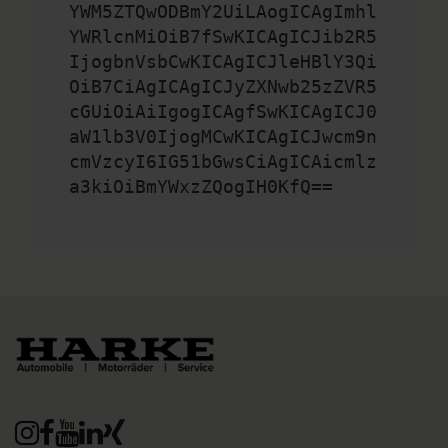
YWM5ZTQwODBmY2UiLAogICAgImhl
YWRlcnMiOiB7fSwKICAgICJib2R5
IjogbnVsbCwKICAgICJleHBlY3Qi
OiB7CiAgICAgICJyZXNwb25zZVR5
cGUiOiAiIgogICAgfSwKICAgICJ0
aW1lb3V0IjogMCwKICAgICJwcm9n
cmVzcyI6IG51bGwsCiAgICAicmlz
a3kiOiBmYWxzZQogIH0KfQ==