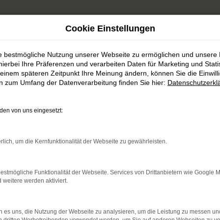
Cookie Einstellungen
ie bestmögliche Nutzung unserer Webseite zu ermöglichen und unsere
hierbei Ihre Präferenzen und verarbeiten Daten für Marketing und Stati
einem späteren Zeitpunkt Ihre Meinung ändern, können Sie die Einwillig
en zum Umfang der Datenverarbeitung finden Sie hier:
Datenschutzerkl
Unser Fahrzeugbestan
en von uns eingesetzt:
rlich, um die Kernfunktionalität der Webseite zu gewährleisten.
 sowohl für Neuwagen von Honda und Mitsubishi, al
ent werden Sie sicher fündig und dürfen sich zudem 
estmögliche Funktionalität der Webseite. Services von Drittanbietern wie Google 
Leidenschaft freuen.
eitere werden aktiviert.
 es uns, die Nutzung der Webseite zu analysieren, um die Leistung zu messen u