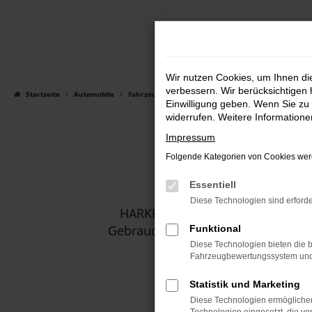
Zum
Hauptinhalt
springen
Wir nutzen Cookies, um Ihnen d
verbessern. Wir berücksichtigen 
Startseite
Automobile
Fahrzeugmarkt
Einwilligung geben. Wenn Sie zu 
widerrufen. Weitere Information
Impressum
Folgende Kategorien von Cookies werd
Essentiell
Diese Technologien sind erforde
HARKE MOTORS ist Ihr Autohaus,
Gebrauchtwagen. In unserem Sortim
Funktional
Diese Technologien bieten die b
Fahrzeugbewertungssystem und w
Statistik und Marketing
Diese Technologien ermöglichen