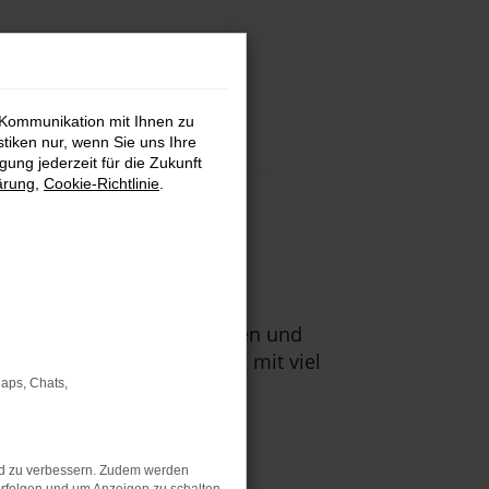
 Kommunikation mit Ihnen zu
stiken nur, wenn Sie uns Ihre
ung jederzeit für die Zukunft
ärung
,
Cookie-Richtlinie
.
d
s auch für Tageszulassungen und
auf erstklassige Beratung mit viel
Maps, Chats,
nd zu verbessern. Zudem werden