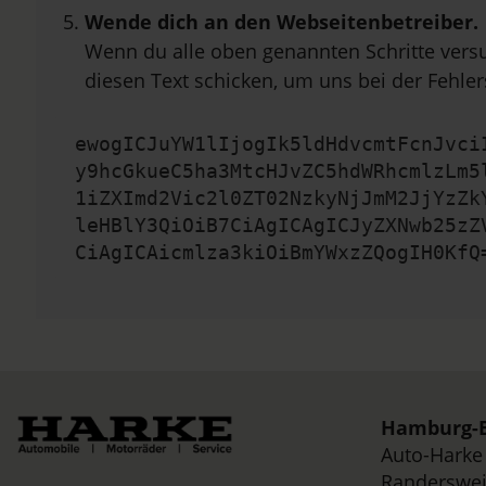
Wende dich an den Webseitenbetreiber.
Wenn du alle oben genannten Schritte versu
diesen Text schicken, um uns bei der Fehler
ewogICJuYW1lIjogIk5ldHdvcmtFcnJvci
y9hcGkueC5ha3MtcHJvZC5hdWRhcmlzLm5
1iZXImd2Vic2l0ZT02NzkyNjJmM2JjYzZk
leHBlY3QiOiB7CiAgICAgICJyZXNwb25zZ
CiAgICAicmlza3kiOiBmYWxzZQogIH0KfQ
Hamburg-B
Auto-Hark
Randerswei