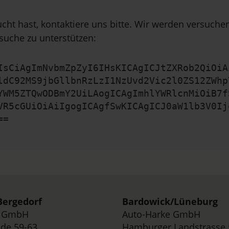
cht hast, kontaktiere uns bitte. Wir werden versuch
suche zu unterstützen:
IsCiAgImNvbmZpZyI6IHsKICAgICJtZXRob2QiOiA
ldC92MS9jbGllbnRzLzI1NzUvd2Vic2l0ZS12ZWhp
YWM5ZTQwODBmY2UiLAogICAgImhlYWRlcnMiOiB7f
VR5cGUiOiAiIgogICAgfSwKICAgICJ0aW1lb3V0Ij
==
ergedorf
Bardowick/
Lüneburg
e GmbH
Auto-Harke GmbH
de 59-63,
Hamburger Landstrasse 