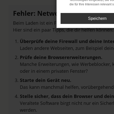
Technologien eingesetzt, die v
die für Ihre Interessen relevant s
Fehler: Network Error
Speichern
Beim Laden ist ein Fehler aufgetreten.
Hier sind ein paar Tipps, die dir helfen können:
Überprüfe deine Firewall und deine Inte
Laden andere Webseiten, zum Beispiel dei
Prüfe deine Browsererweiterungen.
Manche Erweiterungen, wie Werbeblocker, k
oder in einem privaten Fenster?
Starte dein Gerät neu.
Das kann manchmal helfen, vorübergehend
Stelle sicher, dass dein Browser und de
Veraltete Software birgt nicht nur ein Sich
werden.