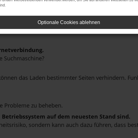
on dritten Werbetreibenden verwendet werden, um Sie auf anderen Webseiten zu ve
ind.
Optionale Cookies ablehnen
rnetverbindung.
ne Suchmaschine?
önnen das Laden bestimmter Seiten verhindern. Funkt
e Probleme zu beheben.
in Betriebssystem auf dem neuesten Stand sind.
erheitsrisiko, sondern kann auch dazu führen, dass be