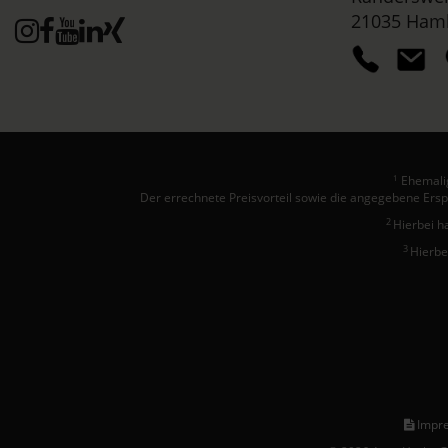
21035 Ham
Ehemalig
1
Der errechnete Preisvorteil sowie die angegebene Ersp
2
Hierbei h
3
Hierbe
Impr