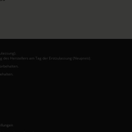
ulassung).
g des Herstellers am Tag der Erstzulassung (Neupreis).
vorbehalten.
behalten.
ellungen