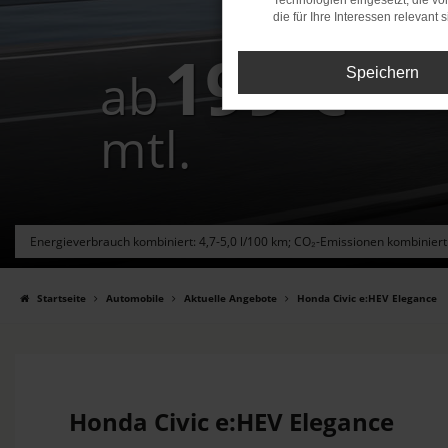
Technologien eingesetzt, die v
die für Ihre Interessen relevant s
199
€
ab
Speichern
mtl.
Energieverbrauch kombiniert: 4,7-5,0 l/100 km; CO₂-Emissionen kombiniert
Startseite
Automobile
Aktuelle Angebote
Honda Civic e:HEV Elegance
Honda Civic e:HEV Elegance