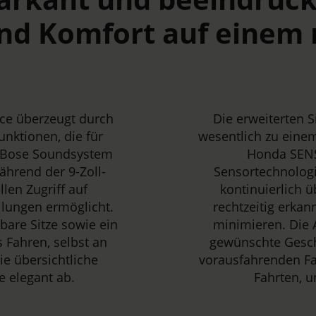
und Komfort auf einem 
ce überzeugt durch
Die erweiterten S
nktionen, die für
wesentlich zu einem
e Bose Soundsystem
Honda SENS
ährend der 9-Zoll-
Sensortechnolog
en Zugriff auf
kontinuierlich 
llungen ermöglicht.
rechtzeitig erkan
bare Sitze sowie ein
minimieren. Die A
Fahren, selbst an
gewünschte Gesch
ie übersichtliche
vorausfahrenden Fa
 elegant ab.
Fahrten, u