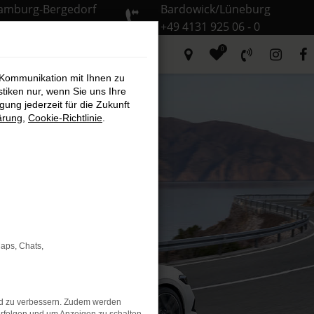
amburg-Bergedorf
Bardowick/Lüneburg
9 40 735 935 - 0
+49 4131 925 06 - 0
0
 Kommunikation mit Ihnen zu
stiken nur, wenn Sie uns Ihre
ung jederzeit für die Zukunft
ärung
,
Cookie-Richtlinie
.
Maps, Chats,
nd zu verbessern. Zudem werden