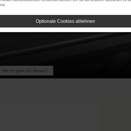
on dritten Werbetreibenden verwendet werden, um Sie auf anderen Webseiten zu ve
ind.
Optionale Cookies ablehnen
: 108-114 g/km; CO₂-Klasse: C.