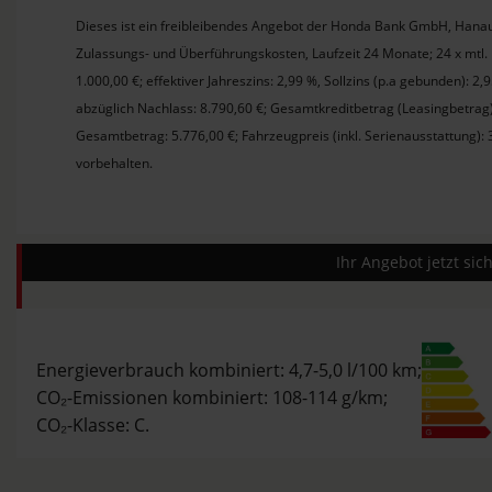
Dieses ist ein freibleibendes Angebot der Honda Bank GmbH, Hanau
Zulassungs- und Überführungskosten, Laufzeit 24 Monate; 24 x mtl.
1.000,00 €; effektiver Jahreszins: 2,99 %, Sollzins (p.a gebunden): 2
abzüglich Nachlass: 8.790,60 €; Gesamtkreditbetrag (Leasingbetrag)
Gesamtbetrag: 5.776,00 €; Fahrzeugpreis (inkl. Serienausstattung):
vorbehalten.
Ihr Angebot jetzt si
Energieverbrauch kombiniert: 4,7-5,0 l/100 km;
CO₂-Emissionen kombiniert: 108-114 g/km;
CO₂-Klasse: C.