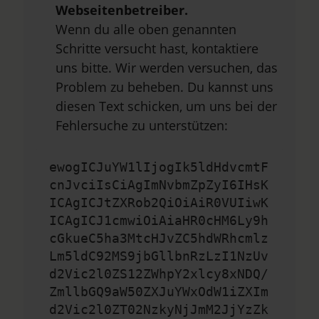
Webseitenbetreiber.
Wenn du alle oben genannten
Schritte versucht hast, kontaktiere
uns bitte. Wir werden versuchen, das
Problem zu beheben. Du kannst uns
diesen Text schicken, um uns bei der
Fehlersuche zu unterstützen:
ewogICJuYW1lIjogIk5ldHdvcmtF
cnJvciIsCiAgImNvbmZpZyI6IHsK
ICAgICJtZXRob2QiOiAiR0VUIiwK
ICAgICJ1cmwiOiAiaHR0cHM6Ly9h
cGkueC5ha3MtcHJvZC5hdWRhcmlz
Lm5ldC92MS9jbGllbnRzLzI1NzUv
d2Vic2l0ZS12ZWhpY2xlcy8xNDQ/
ZmllbGQ9aW50ZXJuYWxOdW1iZXIm
d2Vic2l0ZT02NzkyNjJmM2JjYzZk