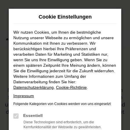
Zum
Hauptinhalt
Cookie Einstellungen
springen
Wir nutzen Cookies, um Ihnen die bestmögliche
Nutzung unserer Webseite zu ermöglichen und unsere
Startseite
Automobile
Fahrzeugmarkt
Kommunikation mit Ihnen zu verbessern. Wir
berücksichtigen hierbei Ihre Präferenzen und
verarbeiten Daten für Marketing und Statistiken nur,
wenn Sie uns Ihre Einwilligung geben. Wenn Sie zu
Unser Fahrzeugbestand
einem späteren Zeitpunkt Ihre Meinung ändern, können
Sie die Einwilligung jederzeit für die Zukunft widerrufen.
Weitere Informationen zum Umfang der
HARKE MOTORS ist Ihr Autohaus, sowohl für
Datenverarbeitung finden Sie hier:
Datenschutzerklärung
,
Cookie-Richtlinie
.
Neuwagen von Honda und Mitsubishi, als auch
Impressum
für Tageszulassungen und Gebrauchtwagen. In
unserem Sortiment werden Sie sicher fündig und
Folgende Kategorien von Cookies werden von uns eingesetzt:
dürfen sich zudem auf erstklassige Beratung mit
Essentiell
viel Leidenschaft freuen.
Diese Technologien sind erforderlich, um die
Kernfunktionalität der Webseite zu gewährleisten.