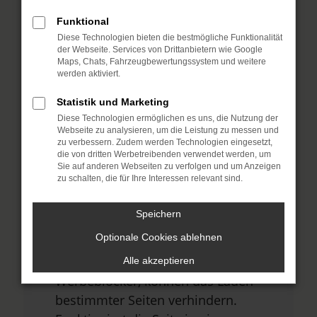
Funktional
Diese Technologien bieten die bestmögliche Funktionalität
Fehler: Network Error
der Webseite. Services von Drittanbietern wie Google
Maps, Chats, Fahrzeugbewertungssystem und weitere
Beim Laden ist ein Fehler aufgetreten.
werden aktiviert.
Hier sind ein paar Tipps, die dir helfen
Statistik und Marketing
können:
Diese Technologien ermöglichen es uns, die Nutzung der
Webseite zu analysieren, um die Leistung zu messen und
Überprüfe deine Firewall und
zu verbessern. Zudem werden Technologien eingesetzt,
die von dritten Werbetreibenden verwendet werden, um
deine Internetverbindung.
Sie auf anderen Webseiten zu verfolgen und um Anzeigen
Laden andere Webseiten, zum
zu schalten, die für Ihre Interessen relevant sind.
Beispiel deine Suchmaschine?
Speichern
Prüfe deine
Optionale Cookies ablehnen
Browsererweiterungen.
Manche Erweiterungen, wie
Alle akzeptieren
Werbeblocker, können das Laden
bestimmter Seiten verhindern.