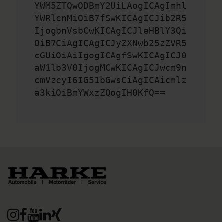
YWM5ZTQwODBmY2UiLAogICAgImhl
YWRlcnMiOiB7fSwKICAgICJib2R5
IjogbnVsbCwKICAgICJleHBlY3Qi
OiB7CiAgICAgICJyZXNwb25zZVR5
cGUiOiAiIgogICAgfSwKICAgICJ0
aW1lb3V0IjogMCwKICAgICJwcm9n
cmVzcyI6IG51bGwsCiAgICAicmlz
a3kiOiBmYWxzZQogIH0KfQ==