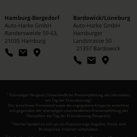
Hamburg-Bergedorf
Bardowick/
Lüneburg
Auto-Harke GmbH
Auto-Harke GmbH
Randersweide 59-63,
Hamburger
21035 Hamburg
Landstrasse 50
21357 Bardowick
Ehemaliger Neupreis (Unverbindliche Preisempfehlung des Herstellers
1
am Tag der Erstzulassung).
Der errechnete Preisvorteil sowie die angegebene Ersparnis errechnet
sich gegenüber der ehemaligen unverbindlichen Preisempfehlung des
Herstellers am Tag der Erstzulassung (Neupreis).
2
Hierbei handelt es sich um ein Finanzierungs-Angebot. Preise sind
Bruttopreise. Irrtümer vorbehalten.
3